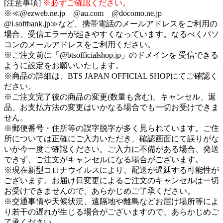
[注意事項]
※必ずご確認ください。
※≪@ezweb.ne.jp @au.com @docomo.ne.jp
@i.softbank.jp≫など、携帯電話のメールアドレスをご利用の
場合、受信エラーが起きやすくなっています。なるべくパソ
コンのメールアドレスをご利用ください。
※ご注文前に「@btsofficialshop.jp」のドメインを 受信できる
ように設定をお願いいたします。
※商品の詳細は、BTS JAPAN OFFICIAL SHOPにてご確認く
ださい。
※ご注文完了後の商品の変更(数量も含む)、キャンセル、返
品、お支払方法の変更はいかなる場合でも一切お受けできま
せん。
※郵便番号・住所等の誤字脱字が多く見られています。ご住
所については正確にご入力いただき、確認画面にて誤りがな
いか今一度ご確認ください。ご入力に不備がある場合、発送
できず、ご注文がキャンセルになる場合がございます。
※現在新型コロナウイルスにより、配送が遅延する可能性が
ございます。お届け日変更によるご注文のキャンセルは一切
お受けできませんので、あらかじめご了承ください。
※交通事情や天候状況、遠隔地や離島などお届け場所等によ
り若干の遅れが生じる場合がございますので、あらかじめご
了承ください。