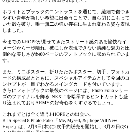
の姿の2つにこだわって演出されました。
ホワイトとブラックのコントラストを通じて、繊細で傷つき
やすい青年が新しい希望に出会うことで、自ら閉じこもって
いた殻を破り、唯一無二の強い存在に生まれ変わる姿を表現
しました。
今までのJ-HOPEが見せてきたストリート感のある愉快なイ
メージから一歩離れ、彼にしか表現できない清純な魅力と圧
倒的な美しさが約80ページのフォトブックに収められていま
す。
また、ミニポスター、折りたたみポスター、切手、フォトカ
ードの構成品とともに、スペシャルアイテムとして今回のコ
ンセプトが一目でわかるスイングカードも付いています。
さらにフォトブックの最後のページには、Photo-Folioシリー
ズのファイナルを飾る"NEXT"を暗示するヒントカットも盛
り込まれておりARMYの好奇心をくすぐるでしょう。
これまでとは全く違うJ-HOPEとの出会い。
BTS Special 8 Photo-Folio 「Me, Myself, & j-hope 'All New
Hope'」は、2月9日(木)に2次予約販売を開始し、3月22日(水)