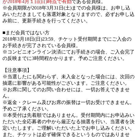
が2018年4月１日(日)時点で有効
である会員様。
※会員期限が2018年3月31日(土)までの会員様は、お申し込
みいただきましても落選対象となりますので、必ずお申し込
み前に、更新手続きを行ってください。
■まだ会員ではない方
2018年3月18日(日)23:59、チケット受付期間までにご入会の
お手続きが完了されている会員様。
※コンビニオンライン決済にてお手続きの場合、ご入会完了
の反映までに3時間程かかります。予めご注意ください。
【注意事項】
※当選したにも関わらず、未入金となった場合には、次回の
抽選に影響がある可能性がございます。ご注意ください。
※お席に関してのお問い合わせには、一切お答えできませ
ん。
※返金・クレーム及びお席の振替は一切お受けできません。
予めご了承ください。
※本受付は先着順ではありません。受付期間内にお申込みい
ただいた全応募者の中から厳正なる抽選を行い、当選者を決
定いたします。ご理解いただいた上でお申し込みください。
また、チケットは必ず確保できるというものではありませ