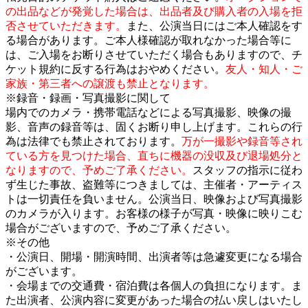
の出品などが発覚した場合は、出品者及び購入者の入場を拒
否させていただきます。
また、公演当日にはご本人確認をす
る場合があります。ご本人様確認が取れなかった場合等に
は、ご入場をお断りさせていただく場合もありますので、チ
ケット規約に反する行為はおやめください。
友人・知人・ご
家族・第三者への譲渡も禁止となります。
※録音・録画・写真撮影に関して
場内でのカメラ・携帯電話などによる写真撮影、映像の撮
影、音声の録音等は、固くお断り申し上げます。これらの行
為は法律でも禁止されております。
万が一撮影や録音等され
ている方を見つけた場合、直ちに機器の没収及び退場処分と
なりますので、予めご了承ください。
スタッフの指示に従わ
ず生じた事故、盗難等につきましては、主催者・アーティス
トは一切責任を負いません。公演当日、映像および写真撮影
のカメラが入ります。お客様の様子が写真・映像に映りこむ
場合がございますので、予めご了承ください。
※その他
・公演日、開場・開演時間、出演者等は急遽変更になる場合
がございます。
・会場までの交通費・宿泊費は各個人の負担になります。ま
た出演者、公演内容に変更があった場合の払い戻しはいたし