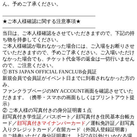
ん。予めご了承ください。
———————————————————
★ご本人様確認に関する注意事項★
———————————————————
当日は、ご本人様確認をさせていただきますので、下記の持
ち物を持参してください。
ご本人様確認が取れなかった場合には、ご入場をお断りさせ
ていただきますので、予めご了承ください。ご入場いただけ
なかった場合でも、チケット代金等の返金は一切行いません
ので、ご注意ください。
① BTS JAPAN OFFICIAL FANCLUB会員証
新規会員で会員証がイベント日までに到着されなかった方の
み、
ファンクラブページのMY ACCOUNT画面を確認させていた
だきます。（携帯・スマホの画面もしくはプリントアウト提
示）
② ご本人様の写真付きの身分証明書１点
顔写真付き学生証／パスポート／顔写真付き住民基本台帳カ
ード／
顔写真付きマイナンバーカード
／運転免許証／顔写真
入りクレジットカード／在留カード（外国人登録証明書）
※ご持参いただく身分証明書は、上記7点以外はいかなる場