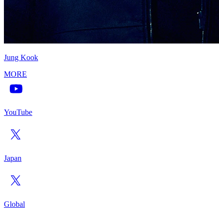
Jung Kook
MORE
YouTube
Japan
Global