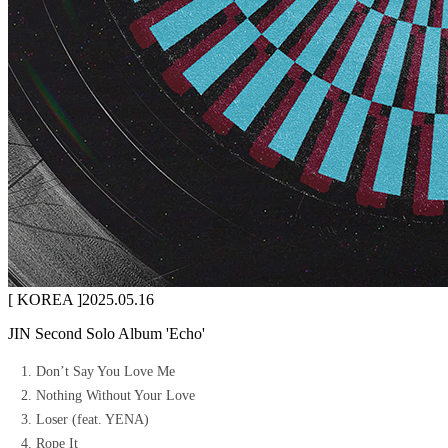
[ KOREA ]
2025.05.16
JIN Second Solo Album 'Echo'
Don’t Say You Love Me
Nothing Without Your Love
Loser (feat. YENA)
Rope It