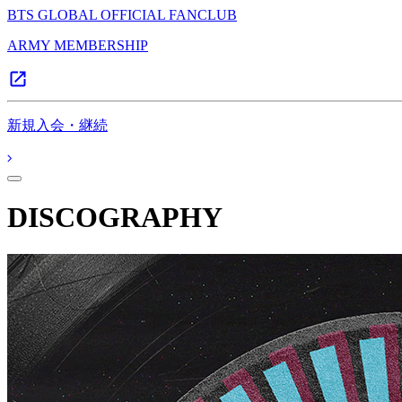
BTS GLOBAL OFFICIAL FANCLUB
ARMY MEMBERSHIP
新規入会・継続
DISCOGRAPHY