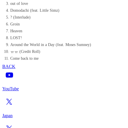
out of love
Domodachi (feat. Little Simz)
? (Interlude)
Groin
Heaven
LOST!
Around the World in a Day (feat. Moses Sumney)
ㅠㅠ (Credit Roll)
Come back to me
BACK
YouTube
Japan