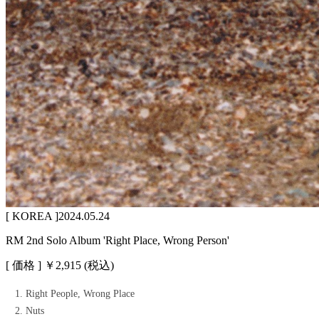
[ KOREA ]
2024.05.24
RM 2nd Solo Album 'Right Place, Wrong Person'
[ 価格 ]
￥
2,915
(税込)
Right People, Wrong Place
Nuts