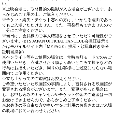
い。
※上映会場に、取材目的の撮影が入る場合がございます。あ
らかじめご了承の上、ご購入ください。
※チケット紛失・チケット忘れの方は、いかなる理由であっ
てもご入場いただけません。また、再発行もできませんので
十分にご注意ください。
※当日は、会員様のご本人確認をさせていただく可能性がご
ざいます。(BTS JAPAN OFFICIAL FANCLUB会員証提示ま
たはモバイルサイト内「MYPAGE」提示・顔写真付き身分
証明書持参)
※ペンライト等をご使用の場合は、常時点灯モードでのみご
使用いただき、点滅させたり頭より高いところで振るなどの
行為はお控えいただき、周りのお客様にご迷惑にならない範
囲内でご使用ください。
※立ち上がってのご鑑賞はお控えください。
ご希望いただいた映画館の事情により、観覧される映画館が
変更される場合がございます。また、変更があった場合に
も、お申し込みのキャンセルやチケット代金のご返金は一切
お受けできませんので、あらかじめご了承ください。
※お身体の不自由な方や車いすをご利用のお客さまはご来場
の劇場にお問い合わせください。