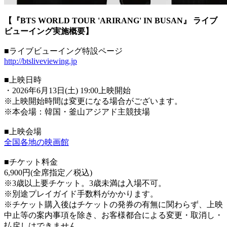
【『BTS WORLD TOUR 'ARIRANG' IN BUSAN』 ライブ
ビューイング実施概要】
■ライブビューイング特設ページ
http://btsliveviewing.jp
■上映日時
・2026年6月13日(土) 19:00上映開始
※上映開始時間は変更になる場合がございます。
※本会場：韓国・釜山アジアド主競技場
■上映会場
全国各地の映画館
■チケット料金
6,900円(全席指定／税込)
※3歳以上要チケット。3歳未満は入場不可。
※別途プレイガイド手数料がかかります。
※チケット購入後はチケットの発券の有無に関わらず、上映
中止等の案内事項を除き、お客様都合による変更・取消し・
払戻しはできません。