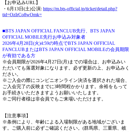
【お申込みURL】
・6月13日(土)公演:
https://m.bts-official.jp/ticket/detail.php?
tid=OzIrCo8wOmk=
■BTS JAPAN OFFICIAL FANCLUB先行、BTS JAPAN
OFFICIAL MOBILE先行お申込み対象者
2026年4月28日(火)4:59の時点でBTS JAPAN OFFICIAL
FANCLUBまたはBTS JAPAN OFFICIAL MOBILEの会員期限
が有効である方
※会員期限が2026年4月27日(月)までの場合は、お申込みい
ただいても落選対象になります。必ず更新の上、お申込みく
ださい。
※ご入会の際にコンビニオンライン決済を選択された場合、
ご入会完了の反映までに3時間程かかります。余裕をもって
お手続きいただきますようお願いいたします。
※ご同行者様は非会員でもご来場いただけます。
【注意事項】
※条例により、年齢による入場制限がある地域がございま
す。ご購入前に必ずご確認ください。(群馬県、三重県、岐