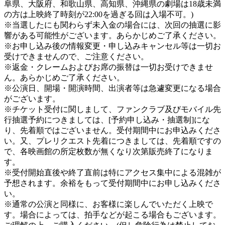
阜県、大阪府、和歌山県、高知県、沖縄県の劇場は18歳未満
の方は上映終了時刻が22:00を過ぎる回は入場不可。)
※当選したにも関わらず未入金の場合には、次回の抽選に影
響がある可能性がございます。あらかじめご了承ください。
※お申し込み後の情報変更・申し込みキャンセル等は一切お
受けできませんので、ご注意ください。
※返金・クレームおよびお席の振替は一切お受けできませ
ん。あらかじめご了承ください。
※公演日、開場・開演時間、出演者等は急遽変更になる場合
がございます。
※チケット受付に関しまして、ファンクラブ及びモバイル先
行抽選予約につきましては、[予約申し込み・抽選制]にな
り、先着順ではございません。受付期間中にお申込みくださ
い。又、プレリクエスト先着につきましては、先着順ですの
で、各映画館の所定枚数が無くなり次第販売終了になりま
す。
※受付開始直後や終了直前は特にアクセス集中による混雑が
予想されます。余裕をもって受付期間中にお申し込みくださ
い。
※通常の公演と同様に、お客様に楽しんでいただく上映で
す。場合によっては、拍手などが起こる場合もございます。