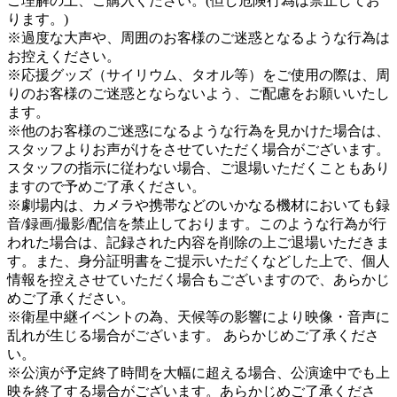
ご理解の上、ご購入ください。(但し危険行為は禁止してお
ります。)
※過度な大声や、周囲のお客様のご迷惑となるような行為は
お控えください。
※応援グッズ（サイリウム、タオル等）をご使用の際は、周
りのお客様のご迷惑とならないよう、ご配慮をお願いいたし
ます。
※他のお客様のご迷惑になるような行為を見かけた場合は、
スタッフよりお声がけをさせていただく場合がございます。
スタッフの指示に従わない場合、ご退場いただくこともあり
ますので予めご了承ください。
※劇場内は、カメラや携帯などのいかなる機材においても録
音/録画/撮影/配信を禁止しております。このような行為が行
われた場合は、記録された内容を削除の上ご退場いただきま
す。また、身分証明書をご提示いただくなどした上で、個人
情報を控えさせていただく場合もございますので、あらかじ
めご了承ください。
※衛星中継イベントの為、天候等の影響により映像・音声に
乱れが生じる場合がございます。 あらかじめご了承くださ
い。
※公演が予定終了時間を大幅に超える場合、公演途中でも上
映を終了する場合がございます。あらかじめご了承くださ