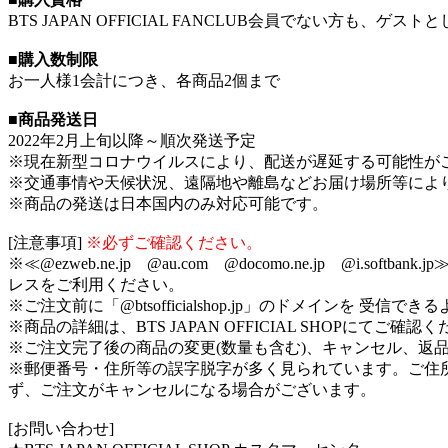
BTS JAPAN OFFICIAL FANCLUB会員でない方も、ゲ
■購入数制限
お一人様1会計につき、各商品2個まで
■商品発送日
2022年2月上旬以降～順次発送予定
※現在新型コロナウイルスにより、配送が遅延する可能性が
※交通事情や天候状況、遠隔地や離島などお届け場所等によ
※商品の発送は日本国内のみ対応可能です。
[注意事項]
※必ずご確認ください。
※≪@ezweb.ne.jp @au.com @docomo.ne.j
レスをご利用ください。
※ご注文前に「@btsofficialshop.jp」のドメインを 受
※商品の詳細は、BTS JAPAN OFFICIAL SHOPにてご確認
※ご注文完了後の商品の変更(数量も含む)、キャンセル、返
※郵便番号・住所等の誤字脱字が多く見られています。ご住
ず、ご注文がキャンセルになる場合がございます。
[お問い合わせ]