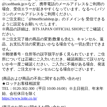
@i.softbank.jp≫など、携帯電話のメールアドレスをご利用の
場合、受信エラーが起きやすくなっています。なるべくパソ
コンのメールアドレスをご利用ください。
※ご注文前に「@btsofficialshop.jp」のドメインを 受信できる
ように設定をお願いいたします。
※商品の詳細は、BTS JAPAN OFFICIAL SHOPにてご確認く
ださい。
※ご注文完了後の商品の変更(数量も含む)、キャンセル、返
品、お支払方法の変更はいかなる場合でも一切お受けできま
せん。
※郵便番号・住所等の誤字脱字が多く見られています。ご住
所については正確にご入力いただき、確認画面にて誤りがな
いか今一度ご確認ください。ご入力に不備がある場合、発送
できず、ご注文がキャンセルになる場合がございます。
[商品および商品の不良に関するお問い合わせ]
★ロッテお客様相談室
TEL：0120‐302‐300（平日 10:00‐16:00）※土日祝日、年末年
始、会社休日を除く
https://www.lotte.co.jp/