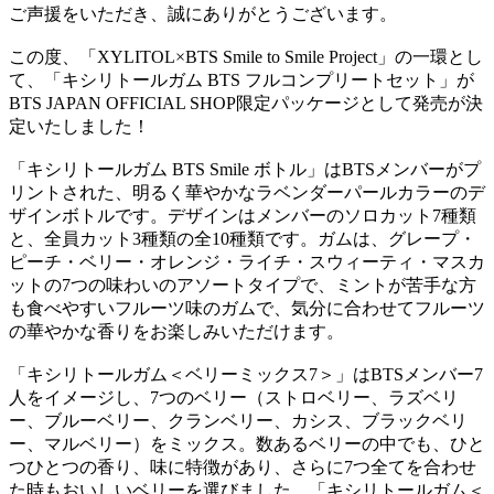
ご声援をいただき、誠にありがとうございます。
この度、「XYLITOL×BTS Smile to Smile Project」の一環とし
て、「キシリトールガム BTS フルコンプリートセット」が
BTS JAPAN OFFICIAL SHOP限定パッケージとして発売が決
定いたしました！
「キシリトールガム BTS Smile ボトル」はBTSメンバーがプ
リントされた、明るく華やかなラベンダーパールカラーのデ
ザインボトルです。デザインはメンバーのソロカット7種類
と、全員カット3種類の全10種類です。ガムは、グレープ・
ピーチ・ベリー・オレンジ・ライチ・スウィーティ・マスカ
ットの7つの味わいのアソートタイプで、ミントが苦手な方
も食べやすいフルーツ味のガムで、気分に合わせてフルーツ
の華やかな香りをお楽しみいただけます。
「キシリトールガム＜ベリーミックス7＞」はBTSメンバー7
人をイメージし、7つのベリー（ストロベリー、ラズベリ
ー、ブルーベリー、クランベリー、カシス、ブラックベリ
ー、マルベリー）をミックス。数あるベリーの中でも、ひと
つひとつの香り、味に特徴があり、さらに7つ全てを合わせ
た時もおいしいベリーを選びました。「キシリトールガム＜