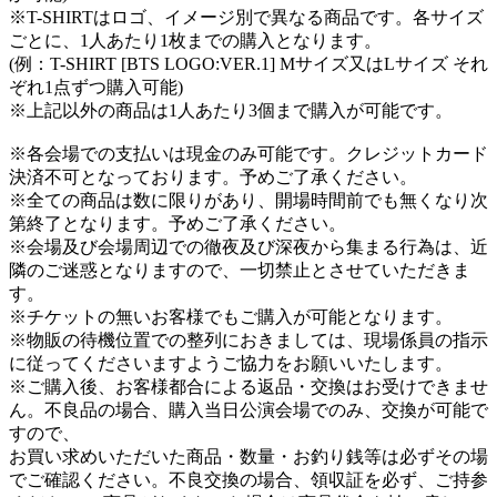
※T-SHIRTはロゴ、イメージ別で異なる商品です。各サイズ
ごとに、1人あたり1枚までの購入となります。
(例：T-SHIRT [BTS LOGO:VER.1] Mサイズ又はLサイズ それ
ぞれ1点ずつ購入可能)
※上記以外の商品は1人あたり3個まで購入が可能です。
※各会場での支払いは現金のみ可能です。クレジットカード
決済不可となっております。予めご了承ください。
※全ての商品は数に限りがあり、開場時間前でも無くなり次
第終了となります。予めご了承ください。
※会場及び会場周辺での徹夜及び深夜から集まる行為は、近
隣のご迷惑となりますので、一切禁止とさせていただきま
す。
※チケットの無いお客様でもご購入が可能となります。
※物販の待機位置での整列におきましては、現場係員の指示
に従ってくださいますようご協力をお願いいたします。
※ご購入後、お客様都合による返品・交換はお受けできませ
ん。不良品の場合、購入当日公演会場でのみ、交換が可能で
すので、
お買い求めいただいた商品・数量・お釣り銭等は必ずその場
でご確認ください。不良交換の場合、領収証を必ず、ご持参