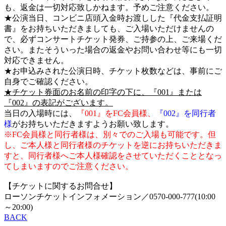
も、返金は一切対応致しかねます。予めご注意ください。
★公演当日、コンビニ店頭入金時お渡しした『代金支払証明
書』をお持ちいただきましても、ご入場いただけませんの
で、必ずコンサートチケット発券、ご持参の上、ご来場くだ
さい。またそういった場合の返金やお問い合わせ等にも一切
対応できません。
★お申込みされた公演日時、チケット枚数などは、事前にご
自身でご確認ください。
★チケット券面のお名前の印字の下に、『001』または
『002』の表記がございます。
当日の入場時には、
『001』をFC会員様、
『002』を同行者
様
がお持ちいただきますようお願い致します。
※FC会員様と同行者様は、別々でのご入場も可能です。但
し、ご本人様と同行者様のチケットを逆にお持ちいただきま
すと、同行者様へご本人様確認をさせていただくこととなっ
てしまいますのでご注意ください。
【チケットに関するお問合せ】
ローソンチケットインフォメーション／0570-000-777(10:00
～20:00)
BACK