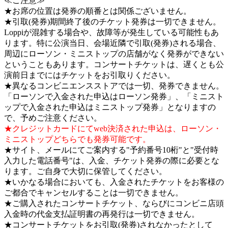
≪ご注意≫
★お席の位置は発券の順番とは関係ございません。
★引取(発券)期間終了後のチケット発券は一切できません。
Loppiが混雑する場合や、故障等が発生している可能性もあ
ります。特に公演当日、会場近隣で引取(発券)される場合、
周辺にローソン・ミニストップの店舗がなく発券ができない
ということもあります。コンサートチケットは、遅くとも公
演前日までにはチケットをお引取りください。
★異なるコンビニエンスストアでは一切、発券できません。
「ローソンで入金された申込はローソン発券」、「ミニスト
ップで入金された申込はミニストップ発券」となりますの
で、予めご注意ください。
★クレジットカードにてweb決済された申込は、ローソン・
ミニストップどちらでも発券可能です。
★サイト、メールにてご案内する"予約番号10桁"と"受付時
入力した電話番号"は、入金、チケット発券の際に必要とな
ります。ご自身で大切に保管してください。
★いかなる場合においても、入金されたチケットをお客様の
ご都合でキャンセルすることは一切できません。
★ご購入されたコンサートチケット、ならびにコンビニ店頭
入金時の代金支払証明書の再発行は一切できません。
★コンサートチケットをお引取(発券)されなかったとして