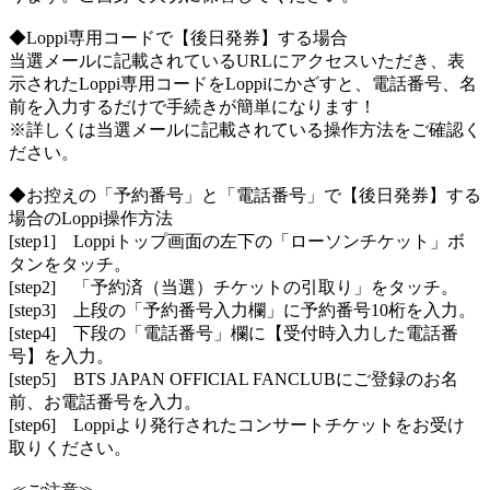
◆Loppi専用コードで【後日発券】する場合
当選メールに記載されているURLにアクセスいただき、表
示されたLoppi専用コードをLoppiにかざすと、電話番号、名
前を入力するだけで手続きが簡単になります！
※詳しくは当選メールに記載されている操作方法をご確認く
ださい。
◆お控えの「予約番号」と「電話番号」で【後日発券】する
場合のLoppi操作方法
[step1] Loppiトップ画面の左下の「ローソンチケット」ボ
タンをタッチ。
[step2] 「予約済（当選）チケットの引取り」をタッチ。
[step3] 上段の「予約番号入力欄」に予約番号10桁を入力。
[step4] 下段の「電話番号」欄に【受付時入力した電話番
号】を入力。
[step5] BTS JAPAN OFFICIAL FANCLUBにご登録のお名
前、お電話番号を入力。
[step6] Loppiより発行されたコンサートチケットをお受け
取りください。