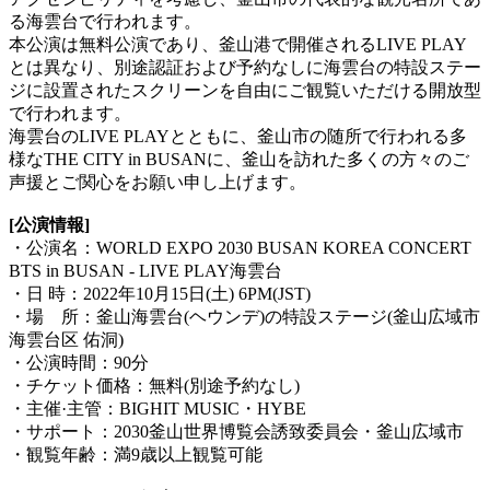
る海雲台で行われます。
本公演は無料公演であり、釜山港で開催されるLIVE PLAY
とは異なり、別途認証および予約なしに海雲台の特設ステー
ジに設置されたスクリーンを自由にご観覧いただける開放型
で行われます。
海雲台のLIVE PLAYとともに、釜山市の随所で行われる多
様なTHE CITY in BUSANに、釜山を訪れた多くの方々のご
声援とご関心をお願い申し上げます。
[公演情報]
・公演名：WORLD EXPO 2030 BUSAN KOREA CONCERT
BTS in BUSAN - LIVE PLAY海雲台
・日 時：2022年10月15日(土) 6PM(JST)
・場 所：釜山海雲台(ヘウンデ)の特設ステージ(釜山広域市
海雲台区 佑洞)
・公演時間：90分
・チケット価格：無料(別途予約なし)
・主催·主管：BIGHIT MUSIC・HYBE
・サポート：2030釜山世界博覧会誘致委員会・釜山広域市
・観覧年齢：満9歳以上観覧可能