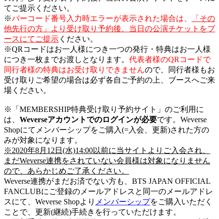
てご提示ください。
※
バーコード番号入力時エラーが表示された場合は、
「その
他先行の方」より受け取り予約後、当日の公演チケットをブ
ースにてご提示
ください。
※QRコードはお一人様につき一つの発行・特典はお一人様
につき一枚までお渡しとなります。
代表者様のQRコードで
同行者様の特典はお受け取りできません
ので、同行者様もお
受け取りご希望の場合は必ず各自ご予約の上、ブースへご来
場ください。
※「MEMBERSHIP特典受け取り予約サイト」のご利用に
は、
Weverseアカウントでのログインが必要
です。Weverse
Shopにてメンバーシップをご購入(=入会、更新)された方の
みが対象になります。
※2020年8月12日(水)14:00以前に当サイトよりご入会され、
まだWeverse連携をされていない会員様は対象になりません
ので、あらかじめご了承ください。
Weverse連携がまだお済でない方も、BTS JAPAN OFFICIAL
FANCLUBにご登録のメールアドレスと同一のメールアドレ
スにて、Weverse Shopより
メンバーシップ
をご購入いただく
ことで、更新(継続)手続きを行っていただけます。