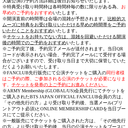
大阪公演の予約方法詳細は後日お知らせいたします。
※特典受け取り時間枠は各時間枠毎の数に限りがある為、
お
早めのご予約をおすすめ
いたします。
※開演直前の時間帯は会場の混雑が予想されます。
比較的ス
ムーズに特典をお受け取りいただける早めの時間帯をご予約
いただくことをおすすめ
いたします。
※
チケットをお持ちでない方は、混雑を回避いただける開演
後の時間でのご予約をおすすめ
いたします。
※ご予約完了後、予約完了メールが送付されます。当日QR
コードが表示されない場合、予約完了メールにて受付する場
合がございますので、受け取り当日まで大切に保管していた
だくようお願いいたします。
※FANCLUB先行販売にて公演チケットをご購入の
同行者様
はご予約の際、ご参加される公演のチケットが必要になりま
す。
チケットを発券の上ご予約にお進みください。
※ARMY Membership (GLOBAL/US)会員先行にてチケットを
ご購入されたBTS JAPAN OFFICIAL FANCLUB会員の方は、
「その他先行の方」より受け取り予約後、当選メール(プリ
ントアウト必須)とONLINE MEMBERSHIP CARDを当日ブー
スにてご提示ください。
※一般販売にてチケットをご購入された方は、「その他先行
の方」より受け取り予約後、当日の公演チケットをブースに