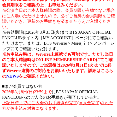
会員期限をご確認の上、お申込みください。
※公演当日のご本人様確認の際、会員期限が有効でない場合
はご入場いただけませんので、必ずご自身の会員期限をご確
認いただき、更新のお手続きを済ませたうえご入場くださ
い。
※有効期限は2026年3月31日(火)までBTS JAPAN OFFICIAL
FANCLUBサイト内［MY ACCOUNT］ページにてご確認い
ただけます。または、BTS Weverse > More( ⋮ ) > メンバーシ
ップにてご確認いただけます。
※お申込み時は、Weverse未連携でも可能です。ただし当日
のご本人確認時はONLINE MEMBERSHIP CARDにてご確
認いたしますので、ご当選後は2026年3月31日(火)までに必
ずWeverse連携のご対応をお願いいたします。詳細はこちら
の
NEWS
をご確認ください。
■まだ会員ではない方
2026年3月8日(日)23:59まで
にBTS JAPAN OFFICIAL
FANCLUBへのご入会のお手続きが完了している方。
上記日時までにご入会のお手続きが完了(＝入金完了)された
方がお申込み対象になります。