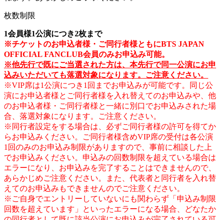
枚数制限
1会員様1公演につき2枚まで
※チケットのお申込者様・ご同行者様ともにBTS JAPAN
OFFICIAL FANCLUB会員のみお申込み可能。
※他先行で既にご当選された方は、本先行で同一公演にお申
込みいただいても落選対象になります。ご注意ください。
※VIP席は1公演につき1回までお申込みが可能です。同じ公
演にお申込者様とご同行者様を入れ替えてのお申込みや、他
のお申込者様・ご同行者様と一緒に別口でお申込みされた場
合、落選対象になります。ご注意ください。
※同行者設定をする場合は、必ずご同行者様の許可を得てか
らお申込みください。ご同行者様含めVIP席の受付は各公演
1回のみのお申込み制限がありますので、事前に相談した上
でお申込みください。申込みの回数制限を超えている場合は
エラーになり、お申込みを完了することはできませんので、
あらかじめご注意ください。また、代表者と同行者を入れ替
えてのお申込みもできませんのでご注意ください。
※ご自身でエントリーしていないにも関わらず「申込み制限
回数を超えています」といったエラーになる場合、どなたか
の同行者として既に該当公演にお申込みが完了されている可