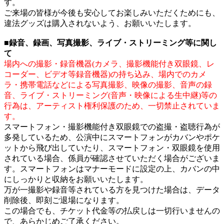
す。
ご来場の皆様が今後も安心してお楽しみいただくためにも、
違法グッズは購入されないよう、お願いいたします。
■録音、録画、写真撮影、ライブ・ストリーミング等に関し
て
場内への撮影・録音機器(カメラ、撮影機能付き双眼鏡、レ
コーダー、ビデオ等録音機器)の持ち込み、場内でのカメ
ラ・携帯電話などによる写真撮影、映像の撮影、音声の録
音、ライブ・ストリーミング(音声・映像による生中継)等の
行為は、アーティスト権利保護のため、一切禁止されていま
す。
スマートフォン・撮影機能付き双眼鏡での盗撮・盗聴行為が
多発しているため、公演中にスマートフォンがカバンやポケ
ットから飛び出していたり、スマートフォン・双眼鏡を使用
されている場合、係員が確認させていただく場合がございま
す。スマートフォンはマナーモードに設定の上、カバンの中
にしっかりと収納をお願いいたします。
万が一撮影や録音等されている方を見つけた場合は、データ
削除後、即刻ご退場になります。
この場合でも、チケット代金等の払戻しは一切行いませんの
で、あらかじめご了承ください。