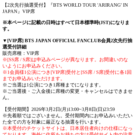
【2次先行抽選受付】『BTS WORLD TOUR 'ARIRANG' IN
JAPAN』VIP席
※本ページに記載の日時はすべて日本標準時(JST)になりま
す。
▼[VIP席] BTS JAPAN OFFICIAL FANCLUB会員2次先行抽
選受付詳細
販売席種：VIP席
※[SS席 / S席]は申込みページが異なります。お間違いのな
いようにお申込みください。
※1会員様1公演につき[VIP席]受付と[SS席 / S席]受付に各1回
までお申込みいただけます。
※ご当選は1公演につき1席種までになります。
※ご当選後・ご入金後に席種の変更・キャンセルはできませ
ん。
【受付期間】2026年3月2日(月)13:00~3月8日(日)23:59
※先着順ではございません。受付期間内にお申込みいただい
た全ての方を対象に厳正なる抽選を行います。
※本受付のチケットサイトは、日本居住者向けの仕様になっ
ております。海外に住所をお持ちの方は受付サイト内の注意