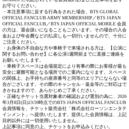
お守りください。
・本注意事項に反する行為をされた場合、BTS GLOBAL
OFFICIAL FANCLUB ARMY MEMBERSHIP／BTS JAPAN
OFFICIAL FANCLUB／BTS JAPAN OFFICIAL MOBILE 会員
の方は、退会扱いになることもございます。その場合の入会
金および年会費などの払戻しも一切行いませんので、十分に
ご注意ください。
・お身体の不自由な方や車椅子で来場される方は、【公演に
関するお問い合わせ】に各公演1週間前までに直接ご連絡を
お願いいたします。
・車椅子スペースは会場規定により有事の際にお客様が最も
安全に避難可能となる場所でのご案内になります。スペース
の関係上、お手持ちの座席番号と同等のエリアにならない場
合がございます。その際のキャンセル・返金等のご対応はで
きかねますので、あらかじめご了承ください。
・正確なチケット当選対象者の確認および選別の為に、2026
年3月8日(日)23:59時点でのBTS JAPAN OFFICIAL FANCLUB
会員情報を、チケット販売会社「株式会社ローソンエンタテ
インメント」へ提供いたします。提供した会員情報は、上記
目的以外には一切使用いたしません。
上記事項に同意の上、チケットをお申込みください。