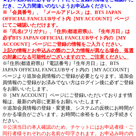
だき、ご入力間違いのないようお申込みください。
※「会員番号」、「メールアドレス」は、BTS JAPAN
OFFICIAL FANCLUBサイト内［MY ACCOUNT］ページ
にてご確認いただけます。
※「氏名(フリガナ)」、｢住所(都道府県)｣、「生年月日」は
必ずBTS JAPAN OFFICIAL FANCLUBサイト内の［MY
ACCOUNT］ページにご登録の情報をご入力ください。
上記の情報とお申込みの際のご入力情報が異なる場合、落選
の対象になる可能性がございますので、ご注意ください。
※｢住所(都道府県)｣「電話番号｣「生年月日」は、BTS
JAPAN OFFICIAL FANCLUBサイト内の［MY ACCOUNT］
ページより追加会員情報のご登録が必要となります。追加会
員情報のご登録がお済みでない方はログイン後に必ずご登録
をお願いいたします。
※［MY ACCOUNT］ページにご登録いただいております情
報は、最新の内容に更新をお願いいたします。
※追加会員情報の登録・変更後、システムの反映にお時間が
かかる場合がございます。お時間に余裕をもってお手続きく
ださい。
※公演当日の本人確認のため、チケットにはお申込者様・ご
同行者様それぞれのお名前が印字されます。お申込み時の内