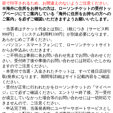
容で印字されるため、お間違えのないようご注意ください。
※海外に住所をお持ちの方は、ローソンチケットの受付トッ
プページにてご案内している「海外に住所をお持ちの方への
ご案内」を必ずご確認いただきますようお願いいたします。
・当選者はチケット代金とは別に、1枚につき［サービス料
990円］、［システム利用料330円］が別途必要になります。
あらかじめご了承ください。
・パソコン・スマートフォンにて、ローソンチケットサイト
からお申込みいただきます。
・ご不明点は事前に各お問い合わせ先までお問い合わせくだ
さい。受付終了後や事後のお問い合わせには対応いたしかね
ますのでご注意ください。
・本受付で当選・入金されたチケットは、すべて後日店頭引
取(発券)になります。期間等詳細はサイト記載内容をご確認
ください。
・受付が正常に行われたかをローソンチケットの『マイペー
ジ』にて必ずご確認ください。エントリー終了後、万一受付
が成立していなかった場合等のお問い合わせには一切対応で
きませんので、ご注意ください。
・申込完了時、当落発表時にユーザーサポートサービスとし