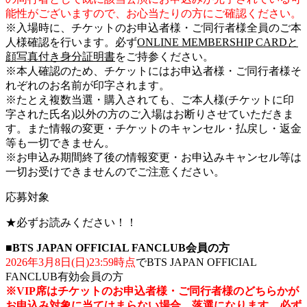
能性がございますので、お心当たりの方にご確認ください。
※入場時に、チケットのお申込者様・ご同行者様全員のご本
人様確認を行います。必ず
ONLINE MEMBERSHIP CARDと
顔写真付き身分証明書
をご持参ください。
※本人確認のため、チケットにはお申込者様・ご同行者様そ
れぞれのお名前が印字されます。
※たとえ複数当選・購入されても、ご本人様(チケットに印
字された氏名)以外の方のご入場はお断りさせていただきま
す。また情報の変更・チケットのキャンセル・払戻し・返金
等も一切できません。
※お申込み期間終了後の情報変更・お申込みキャンセル等は
一切お受けできませんのでご注意ください。
応募対象
★必ずお読みください！！
■BTS JAPAN OFFICIAL FANCLUB会員の方
2026年3月8日(日)23:59時点
でBTS JAPAN OFFICIAL
FANCLUB有効会員の方
※VIP席はチケットのお申込者様・ご同行者様のどちらかが
お申込み対象に当てはまらない場合、落選になります。必ず