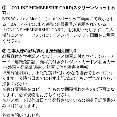
① 「ONLINE MEMBERSHIP CARD(スクリーンショット不
可)」
BTS Weverse > More( ⋮ ) > メンバーシップ画面にて表示され
る「BA」からはじまる9桁の会員番号が表示されている
「ONLINE MEMBERSHIP CARD」を拝見いたします。ご入
場前にスマートフォンにて「メンバーシップ」画面をご用意
ください。
② ご本人様の顔写真付き身分証明書1点
顔写真付き学生証／パスポート／顔写真付きマイナンバーカ
ード／運転免許証／顔写真付きクレジットカード／在留カー
ド(外国人登録証明書)／顔写真付き障害者手帳
※身分証明書は、上記7点以外はいかなる場合でも不可にな
ります。公演当日までに必ず上記7点のうちいずれか1点をご
持参ください。
※身分証明書をコピーしたものや期限切れのものは不可にな
ります。必ず現物をお持ちください。
※パスポート以外は日本で発行されている公的身分証明書の
み可能になります。
各種お問い合わせ先