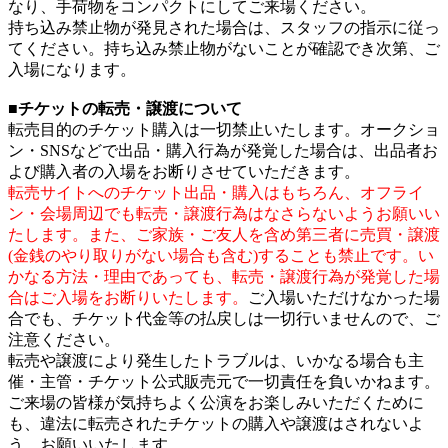
なり、手荷物をコンパクトにしてご来場ください。
持ち込み禁止物が発見された場合は、スタッフの指示に従っ
てください。持ち込み禁止物がないことが確認でき次第、ご
入場になります。
■チケットの転売・譲渡について
転売目的のチケット購入は一切禁止いたします。オークショ
ン・SNSなどで出品・購入行為が発覚した場合は、出品者お
よび購入者の入場をお断りさせていただきます。
転売サイトへのチケット出品・購入はもちろん、オフライ
ン・会場周辺でも転売・譲渡行為はなさらないようお願いい
たします。また、ご家族・ご友人を含め第三者に売買・譲渡
(金銭のやり取りがない場合も含む)することも禁止です。い
かなる方法・理由であっても、転売・譲渡行為が発覚した場
合はご入場をお断りいたします。
ご入場いただけなかった場
合でも、チケット代金等の払戻しは一切行いませんので、ご
注意ください。
転売や譲渡により発生したトラブルは、いかなる場合も主
催・主管・チケット公式販売元で一切責任を負いかねます。
ご来場の皆様が気持ちよく公演をお楽しみいただくために
も、違法に転売されたチケットの購入や譲渡はされないよ
う、お願いいたします。