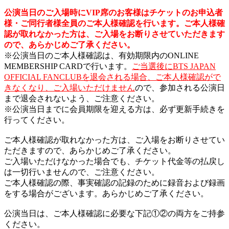
公演当日のご入場時にVIP席のお客様はチケットのお申込者
様・ご同行者様全員のご本人様確認を行います。ご本人様確
認が取れなかった方は、ご入場をお断りさせていただきます
ので、あらかじめご了承ください。
※公演当日のご本人様確認は、有効期限内のONLINE
MEMBERSHIP CARDで行います。
ご当選後にBTS JAPAN
OFFICIAL FANCLUBを退会される場合、ご本人様確認がで
きなくなり、ご入場いただけません
ので、参加される公演日
まで退会されないよう、ご注意ください。
※公演当日までに会員期限を迎える方は、必ず更新手続きを
行ってください。
ご本人様確認が取れなかった方は、ご入場をお断りさせてい
ただきますので、あらかじめご了承ください。
ご入場いただけなかった場合でも、チケット代金等の払戻し
は一切行いませんので、ご注意ください。
ご本人様確認の際、事実確認の記録のために録音および録画
をする場合がございます。あらかじめご了承ください。
公演当日は、ご本人様確認に必要な下記①②の両方をご持参
ください。