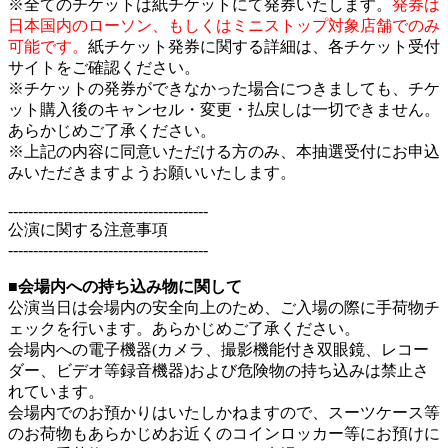
※全てのチケットは紙チケットにて発券いたします。
発券は
日本国内のローソン、もしくはミニストップ対象店舗でのみ
可能です。
紙チケット発券に関する詳細は、各チケット受付
サイトをご確認ください。
※チケットの発券ができなかった場合につきましても、チケ
ット購入後のキャンセル・変更・払戻しは一切できません。
あらかじめご了承ください。
※上記の内容に同意いただける方のみ、本抽選受付にお申込
みいただきますようお願いいたします。
----------------------------------------
公演に関する注意事項
----------------------------------------
■会場内への持ち込み物に関して
公演当日は会場内の安全向上のため、ご入場の際に手荷物チ
ェックを行います。あらかじめご了承ください。
会場内への電子機器(カメラ、撮影機能付き双眼鏡、レコー
ダー、ビデオ等録音機器)および危険物の持ち込みは禁止さ
れています。
会場内でのお預かりはいたしかねますので、スーツケース等
のお荷物もあらかじめお近くのコインロッカー等にお預けに