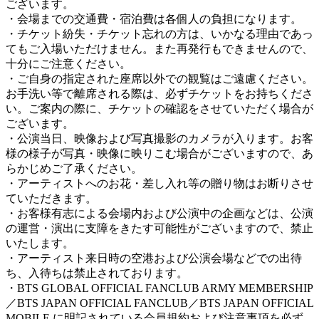
ございます。
・会場までの交通費・宿泊費は各個人の負担になります。
・チケット紛失・チケット忘れの方は、いかなる理由であっ
てもご入場いただけません。また再発行もできませんので、
十分にご注意ください。
・ご自身の指定された座席以外での観覧はご遠慮ください。
お手洗い等で離席される際は、必ずチケットをお持ちくださ
い。ご案内の際に、チケットの確認をさせていただく場合が
ございます。
・公演当日、映像および写真撮影のカメラが入ります。お客
様の様子が写真・映像に映りこむ場合がございますので、あ
らかじめご了承ください。
・アーティストへのお花・差し入れ等の贈り物はお断りさせ
ていただきます。
・お客様有志による会場内および公演中の企画などは、公演
の運営・演出に支障をきたす可能性がございますので、禁止
いたします。
・アーティスト来日時の空港および公演会場などでの出待
ち、入待ちは禁止されております。
・BTS GLOBAL OFFICIAL FANCLUB ARMY MEMBERSHIP
／BTS JAPAN OFFICIAL FANCLUB／BTS JAPAN OFFICIAL
MOBILE に明記されている会員規約および注意事項を必ず