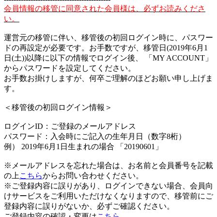
会員情報の移管に同意された会員様は、必ずお読みくださ
い。
運営元の移管に伴い、移管後の初回ログイン時に、パスワー
ドの再設定が必要です。お手数ですが、移管日(2019年6月1
日(土))以降に以下の情報でログイン後、 「MY ACCOUNT」
からパスワードを設定してください。
お手数お掛けしますが、何卒ご理解のほどお願い申し上げま
す。
＜移管後の初回ログイン情報＞
ログインID：ご登録のメールアドレス
パスワード：入会時にご記入の生年月日（数字8桁）
例） 2019年6月1日生まれの場合 「20190601」
※メールアドレスを忘れた場合は、お名前と会員番号を記載
の上
こちら
からお問い合わせください。
※ご登録内容に誤りがあり、ログインできない場合、会員向
けサービスをご利用いただけなくなりますので、移管前にご
登録内容に誤りがないか、必ずご確認ください。
ご登録内容の確認・変更は
こちら